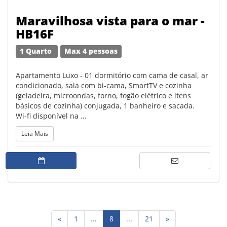
Maravilhosa vista para o mar -
HB16F
1 Quarto
Max 4 pessoas
Apartamento Luxo - 01 dormitório com cama de casal, ar
condicionado, sala com bi-cama, SmartTV e cozinha
(geladeira, microondas, forno, fogão elétrico e itens
básicos de cozinha) conjugada, 1 banheiro e sacada.
Wi-fi disponível na ...
Leia Mais
(current)
«
1
...
8
...
21
»