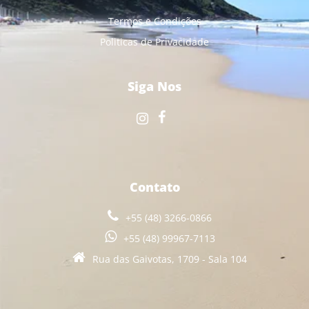
Termos e Condições
Politicas de Privacidade
Siga Nos
Contato
+55 (48) 3266-0866
+55 (48) 99967-7113
Rua das Gaivotas, 1709 - Sala 104