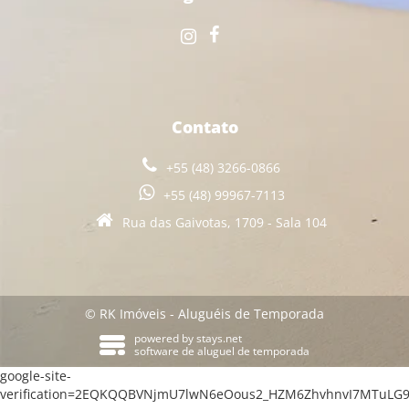
Contato
+55 (48) 3266-0866
+55 (48) 99967-7113
Rua das Gaivotas, 1709 - Sala 104
© RK Imóveis - Aluguéis de Temporada
powered by
stays.net
software de aluguel de temporada
google-site-
verification=2EQKQQBVNjmU7lwN6eOous2_HZM6ZhvhnvI7MTuLG