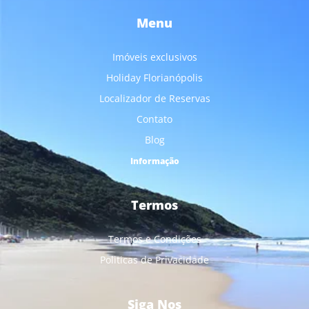
Menu
Imóveis exclusivos
Holiday Florianópolis
Localizador de Reservas
Contato
Blog
Informação
Termos
Termos e Condições
Politicas de Privacidade
Siga Nos