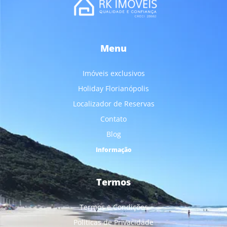
Menu
Imóveis exclusivos
Holiday Florianópolis
Localizador de Reservas
Contato
Blog
Informação
Termos
Termos e Condições
Politicas de Privacidade