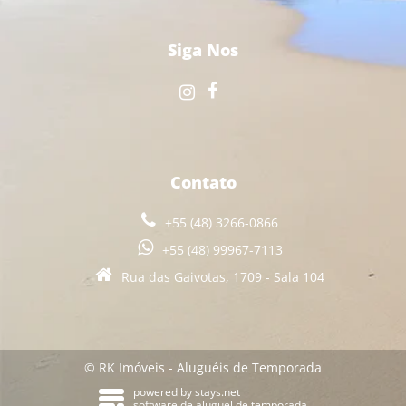
Siga Nos
Contato
+55 (48) 3266-0866
+55 (48) 99967-7113
Rua das Gaivotas, 1709 - Sala 104
© RK Imóveis - Aluguéis de Temporada
powered by
stays.net
software de aluguel de temporada