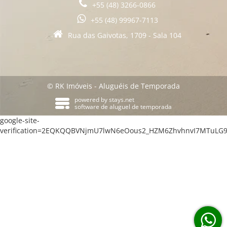
+55 (48) 3266-0866
+55 (48) 99967-7113
Rua das Gaivotas, 1709 - Sala 104
© RK Imóveis - Aluguéis de Temporada
powered by
stays.net
software de aluguel de temporada
google-site-
verification=2EQKQQBVNjmU7lwN6eOous2_HZM6ZhvhnvI7MTuLG