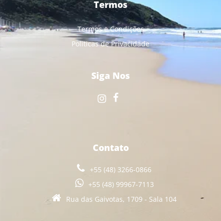
Termos
Termos e Condições
Politicas de Privacidade
Siga Nos
Contato
+55 (48) 3266-0866
+55 (48) 99967-7113
Rua das Gaivotas, 1709 - Sala 104