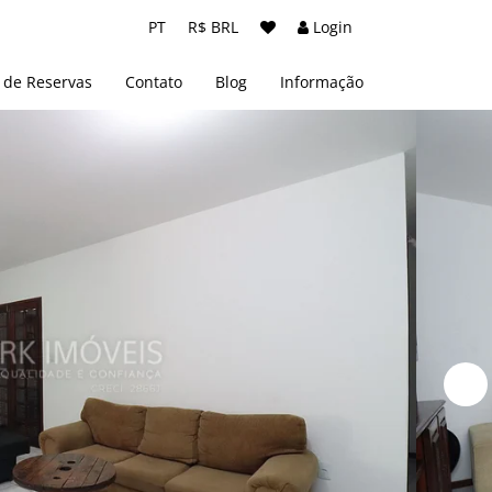
PT
R$ BRL
Login
 de Reservas
Contato
Blog
Informação
Sobre nós
Termos e Condições
Políticas de Privacidade