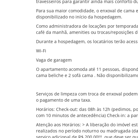
travesseiros para garantir ainda mais conforto d
Para sua maior comodidade, o enxoval de cama e 
disponibilizado no início da hospedagem.
Como administradora de locações por temporada,
café da manhã, amenities ou trocas/reposições de
Durante a hospedagem, os locatários terão acess
Wi-Fi
Vaga de garagem
O apartamento acomoda até 11 pessoas, dispondo
cama beliche e 2 sofá cama . Não disponibilizamo
Serviços de limpeza com troca de enxoval pode
o pagamento de uma taxa.
Horários: Check-out: das 08h às 12h (pedimos, po
com 10 minutos de antecedência) Check-in: a par
Atenção aos Horários: > A liberação do imóvel es
realizados no período noturno ou madrugada (d
serviço adicional de R$ 200,00!!!, que deve ser 