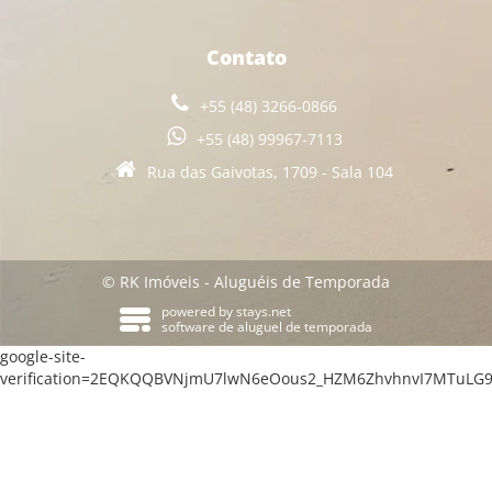
Contato
+55 (48) 3266-0866
+55 (48) 99967-7113
Rua das Gaivotas, 1709 - Sala 104
© RK Imóveis - Aluguéis de Temporada
powered by
stays.net
software de aluguel de temporada
google-site-
verification=2EQKQQBVNjmU7lwN6eOous2_HZM6ZhvhnvI7MTuLG