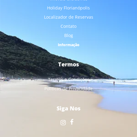
Holiday Florianópolis
Localizador de Reservas
Contato
Blog
Informação
Termos
Termos e Condições
Politicas de Privacidade
Siga Nos