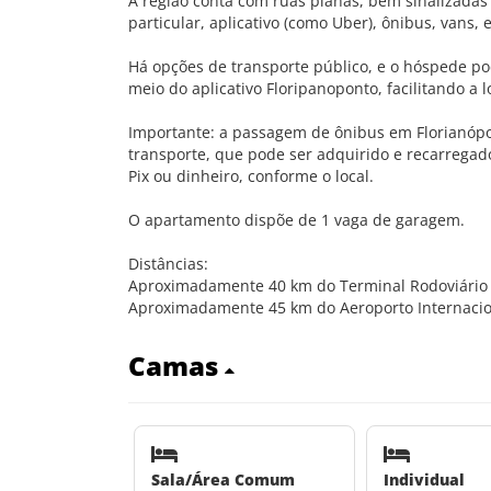
A região conta com ruas planas, bem sinalizadas 
particular, aplicativo (como Uber), ônibus, vans,
Há opções de transporte público, e o hóspede pode
meio do aplicativo Floripanoponto, facilitando a
Importante: a passagem de ônibus em Florianópo
transporte, que pode ser adquirido e recarregado
Pix ou dinheiro, conforme o local.
O apartamento dispõe de 1 vaga de garagem.
Distâncias:
Aproximadamente 40 km do Terminal Rodoviário d
Aproximadamente 45 km do Aeroporto Internaciona
Camas
Sala/Área Comum
Individual