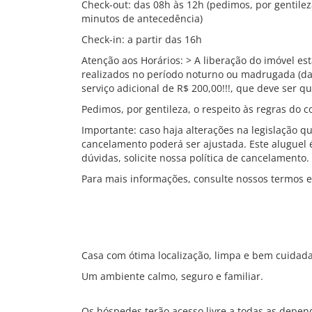
Check-out: das 08h às 12h (pedimos, por gentilez
minutos de antecedência)
Check-in: a partir das 16h
Atenção aos Horários: > A liberação do imóvel es
realizados no período noturno ou madrugada (d
serviço adicional de R$ 200,00!!!, que deve ser 
Pedimos, por gentileza, o respeito às regras do c
Importante: caso haja alterações na legislação qu
cancelamento poderá ser ajustada. Este aluguel é
dúvidas, solicite nossa política de cancelamento.
Para mais informações, consulte nossos termos 
Casa com ótima localização, limpa e bem cuidada
Um ambiente calmo, seguro e familiar.
Os hóspedes terão acesso livre a todas as depe