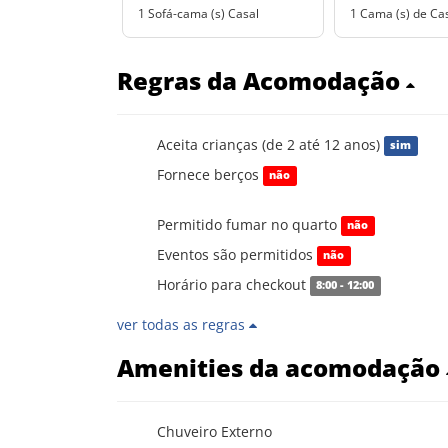
1 Sofá-cama (s) Casal
1 Cama (s) de Ca
Regras da Acomodação
Aceita crianças (de 2 até 12 anos)
sim
Fornece berços
não
Permitido fumar no quarto
não
Eventos são permitidos
não
Horário para checkout
8:00 - 12:00
ver todas as regras
Amenities da acomodação
Chuveiro Externo