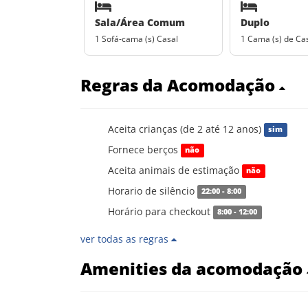
Sala/Área Comum
Duplo
1 Sofá-cama (s) Casal
1 Cama (s) de Ca
Regras da Acomodação
Aceita crianças (de 2 até 12 anos)
sim
Fornece berços
não
Aceita animais de estimação
não
Horario de silêncio
22:00 - 8:00
Horário para checkout
8:00 - 12:00
ver todas as regras
Amenities da acomodação