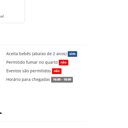
sal
Aceita bebês (abaixo de 2 anos)
sim
Permitido fumar no quarto
não
Eventos são permitidos
não
Horário para chegadas
16:00 - 18:00