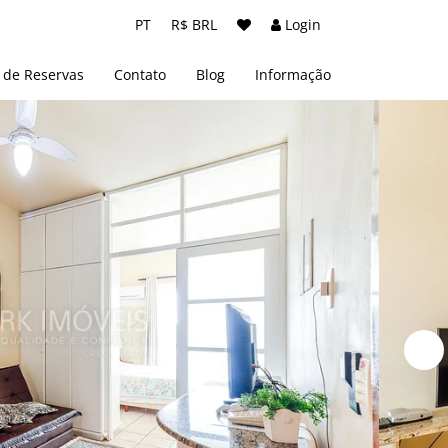
PT
R$ BRL
Login
 de Reservas
Contato
Blog
Informação
Sobre nós
Termos e Condições
Políticas de Privacidade