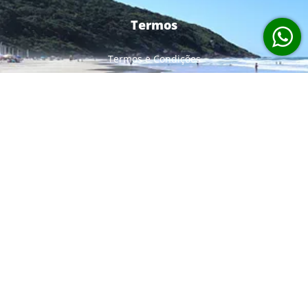
Termos
Termos e Condições
Politicas de Privacidade
Siga Nos
Contato
+55 (48) 3266-0866
+55 (48) 99967-7113
Rua das Gaivotas, 1709 - Sala 104